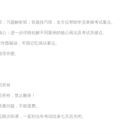
；习题解析班；答题技巧班，全方位帮助学员掌握考试重点。
心；进一步详细化解不同案例的核心画法及考试关键点。
家作图秘诀，牢固记忆画法要点。
指导作图。
司所有
司所有，禁止翻录！
质量问题，不能退费。
限次听课，一直到当年考试结束七天后关闭。