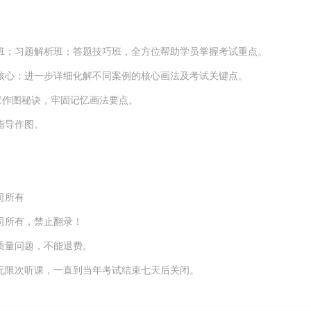
；习题解析班；答题技巧班，全方位帮助学员掌握考试重点。
心；进一步详细化解不同案例的核心画法及考试关键点。
家作图秘诀，牢固记忆画法要点。
指导作图。
司所有
司所有，禁止翻录！
质量问题，不能退费。
限次听课，一直到当年考试结束七天后关闭。