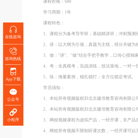
课程价格：680
学习周期：1年
课程特色：
1、课程分为备考导学班；基础精讲班；冲刺预测班
在线咨询
2、讲：以大纲为引领，真题为主线，得分关键为核
3、做：“讲”、“做”结合手把手教学，口传心授独
咨询热线
4、考：全真模考，实战演练，技法落地，一对一
5、练：海量案例，稳扎稳打；全方位锁定考试。
App下载
学员须知：
1、本站所有视频版权归北京建培教育咨询有限公
公众号
2、本站所有视频版权归北京建培教育咨询有限公
小程序
3、网校视频课程为虚拟产品，一经开课，非产品
4、网校所有视频不限制听课次数，一经开课可以无