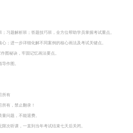
；习题解析班；答题技巧班，全方位帮助学员掌握考试重点。
心；进一步详细化解不同案例的核心画法及考试关键点。
家作图秘诀，牢固记忆画法要点。
指导作图。
司所有
司所有，禁止翻录！
质量问题，不能退费。
限次听课，一直到当年考试结束七天后关闭。